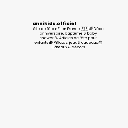
annikids.officiel
Site de fête n°1 en France 🇫🇷
🌈 Déco
anniversaire, baptême & baby
shower
🥳 Articles de fête pour
enfants
🎁 Piñatas, jeux & cadeaux
🎂
Gâteaux & décors