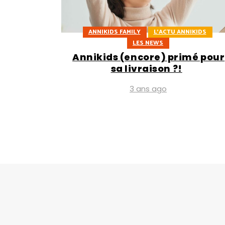
ANNIKIDS FAMILY
L'ACTU ANNIKIDS
LES NEWS
Annikids (encore) primé pour
sa livraison ?!
3 ans ago