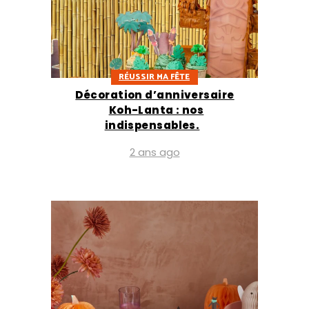
RÉUSSIR MA FÊTE
Décoration d’anniversaire
Koh-Lanta : nos
indispensables.
2 ans ago