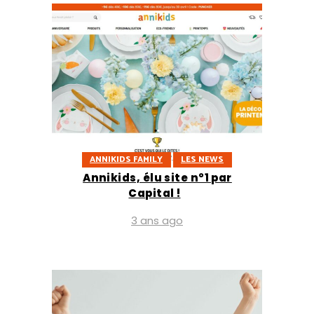
ANNIKIDS FAMILY
LES NEWS
Annikids, élu site n°1 par
Capital !
3 ans ago