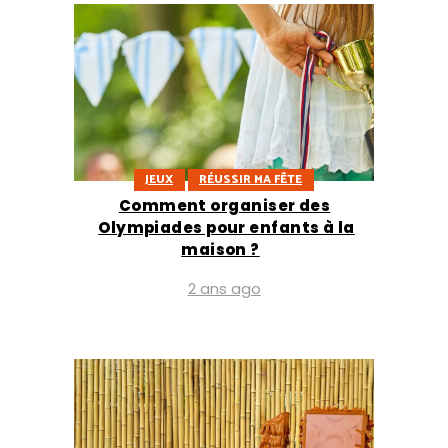
JEUX
RÉUSSIR MA FÊTE
Comment organiser des
Olympiades pour enfants à la
maison ?
2 ans ago