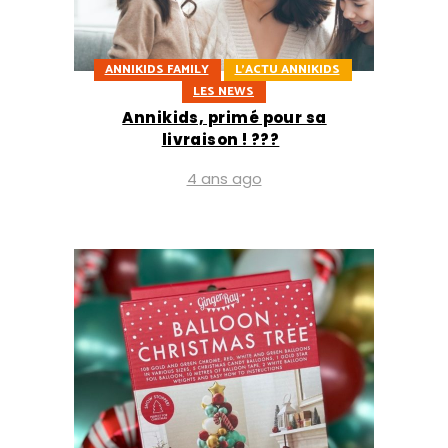
ANNIKIDS FAMILY
L'ACTU ANNIKIDS
LES NEWS
Annikids, primé pour sa
livraison ! ???
4 ans ago