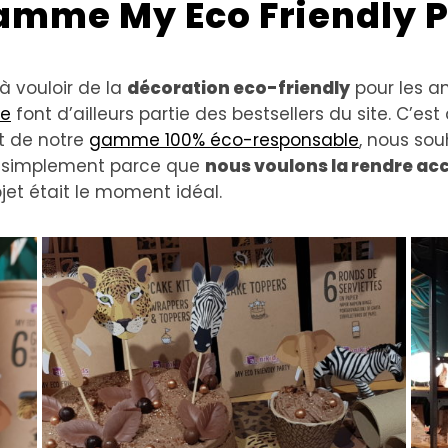
gamme My Eco Friendly 
à vouloir de la
décoration eco-friendly
pour les an
e
font d’ailleurs partie des bestsellers du site. C’est
t de notre
gamme 100% éco-responsable
, nous sou
ut simplement parce que
nous voulons la rendre ac
bjet était le moment idéal.